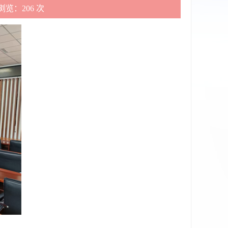
浏览：
206
次