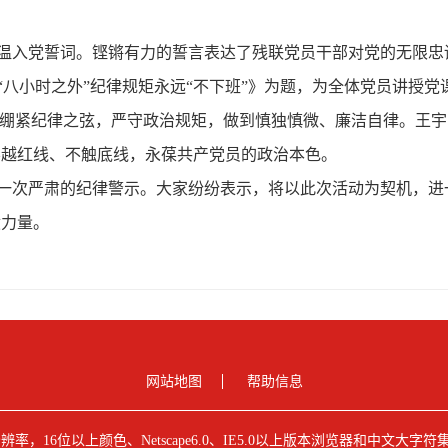
温入党誓词。铿锵有力的誓言表达了残联党员干部对党的无限忠
“八小时之外”纪律规矩永远
“
不下班
”
》为题，为全体党员讲授党
刻绷紧纪律之弦，严守政治规矩，做到慎独慎微、廉洁自律。王
不越红线、不触底线，永葆共产党员的政治本色。
一次严肃的纪律警示。大家纷纷表示，将以此次活动为契机，进
献力量。
网站地图
帮助信息
0分辨率，16位以上颜色、Netscape6.0、IE5.0以上版本浏览器和中文大字符